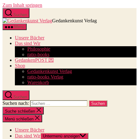
Zum Inhalt springen
Suchen
Gedankenkunst Verlag
Menü
Unsere Bücher
Das sind Wir
Philosophie
ratio-books
GedankenPOST 💌
Shop
Gedankenkunst Verlag
ratio-books Verlag
Warenkorb
Suchen
Suchen nach:
Suche schließen
Menü schließen
Unsere Bücher
Das sind Wir
Untermenü anzeigen