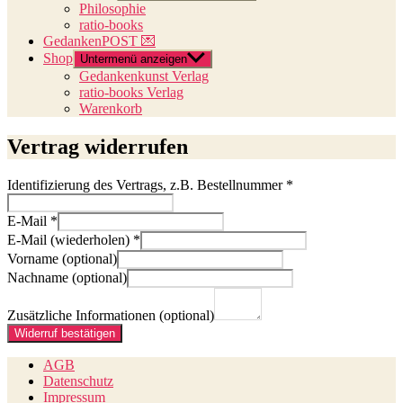
Philosophie
ratio-books
GedankenPOST 💌
Shop
Untermenü anzeigen
Gedankenkunst Verlag
ratio-books Verlag
Warenkorb
Vertrag widerrufen
Identifizierung des Vertrags, z.B. Bestellnummer
*
E-Mail
*
E-Mail (wiederholen)
*
Vorname
(optional)
Nachname
(optional)
Zusätzliche Informationen
(optional)
Widerruf bestätigen
AGB
Datenschutz
Impressum