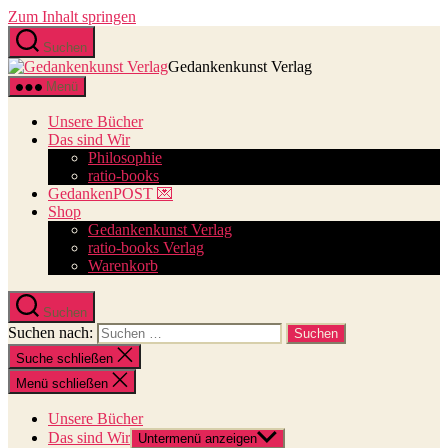
Zum Inhalt springen
Suchen
Gedankenkunst Verlag
Menü
Unsere Bücher
Das sind Wir
Philosophie
ratio-books
GedankenPOST 💌
Shop
Gedankenkunst Verlag
ratio-books Verlag
Warenkorb
Suchen
Suchen nach:
Suche schließen
Menü schließen
Unsere Bücher
Das sind Wir
Untermenü anzeigen