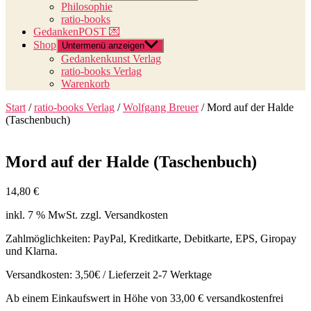
Philosophie
ratio-books
GedankenPOST 💌
Shop
Untermenü anzeigen
Gedankenkunst Verlag
ratio-books Verlag
Warenkorb
Start
/
ratio-books Verlag
/
Wolfgang Breuer
/ Mord auf der Halde
(Taschenbuch)
Mord auf der Halde (Taschenbuch)
14,80
€
inkl. 7 % MwSt.
zzgl. Versandkosten
Zahlmöglichkeiten: PayPal, Kreditkarte, Debitkarte, EPS, Giropay
und Klarna.
Versandkosten: 3,50€ / Lieferzeit 2-7 Werktage
Ab einem Einkaufswert in Höhe von 33,00 € versandkostenfrei