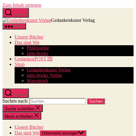
Zum Inhalt springen
Suchen
Gedankenkunst Verlag
Menü
Unsere Bücher
Das sind Wir
Philosophie
ratio-books
GedankenPOST 💌
Shop
Gedankenkunst Verlag
ratio-books Verlag
Warenkorb
Suchen
Suchen nach:
Suche schließen
Menü schließen
Unsere Bücher
Das sind Wir
Untermenü anzeigen