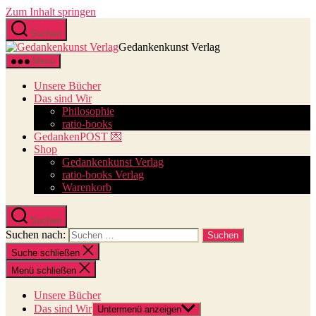
Zum Inhalt springen
Suchen
Gedankenkunst Verlag
Menü
Unsere Bücher
Das sind Wir
Philosophie
ratio-books
GedankenPOST 💌
Shop
Gedankenkunst Verlag
ratio-books Verlag
Warenkorb
Suchen
Suchen nach:
Suche schließen
Menü schließen
Unsere Bücher
Das sind Wir
Untermenü anzeigen