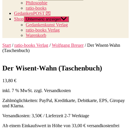
Philosophie
ratio-books
GedankenPOST 💌
Shop
Untermenü anzeigen
Gedankenkunst Verlag
ratio-books Verlag
Warenkorb
Start
/
ratio-books Verlag
/
Wolfgang Breuer
/ Der Wisent-Wahn
(Taschenbuch)
Der Wisent-Wahn (Taschenbuch)
13,80
€
inkl. 7 % MwSt.
zzgl. Versandkosten
Zahlmöglichkeiten: PayPal, Kreditkarte, Debitkarte, EPS, Giropay
und Klarna.
Versandkosten: 3,50€ / Lieferzeit 2-7 Werktage
Ab einem Einkaufswert in Höhe von 33,00 € versandkostenfrei