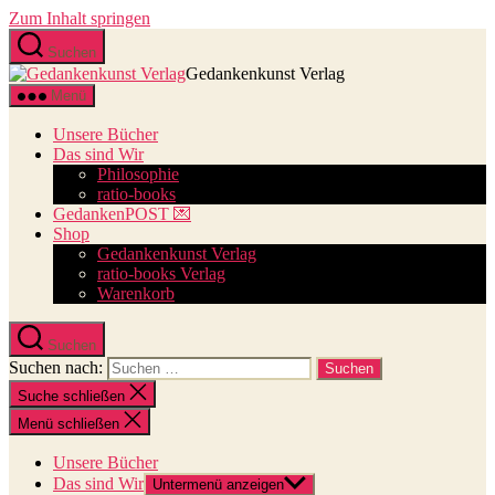
Zum Inhalt springen
Suchen
Gedankenkunst Verlag
Menü
Unsere Bücher
Das sind Wir
Philosophie
ratio-books
GedankenPOST 💌
Shop
Gedankenkunst Verlag
ratio-books Verlag
Warenkorb
Suchen
Suchen nach:
Suche schließen
Menü schließen
Unsere Bücher
Das sind Wir
Untermenü anzeigen