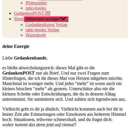
Philosophie
ratio-books
GedankenPOST 💌
Shop
Untermenü anzeigen
Gedankenkunst Verlag
ratio-books Verlag
Warenkorb
deine Energie
Liebe
Gedankenbande
,
es bleibt abwechslungsreich: dieses Mal gibt es die
GedankenPOST
nur als Brief. Und nur zwei Fragen zum
Hinterfragen, die ich dir dieses Mal von Herzen mitgeben möchte.
Manchmal ist weniger mehr. Und jedes “mehr” ist wenn auch ein
kleines bisschen “mehr” als gestern. Unterschätze also nie die
kleinen Schritte oder Entscheidungen, die du in deinem Alltag
unternimmst. Sie summieren sich. Und zahlen sich irgendwann aus.
Vielleicht geht es dir ja ähnlich. Vielleicht kommen auch bei dir in
letzter Zeit alte Erinnerungen oder Emotionen aus heiterem Himmel
hoch. Situationen, teilweise schmerzhaft, und du fragst dich:
woher kommt das denn jetzt auf einmal
?