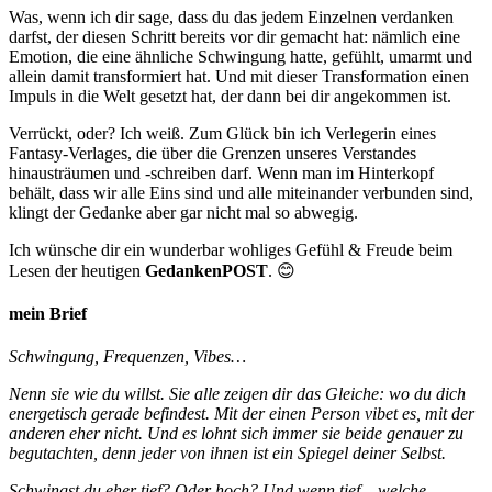
Was, wenn ich dir sage, dass du das jedem Einzelnen verdanken
darfst, der diesen Schritt bereits vor dir gemacht hat: nämlich eine
Emotion, die eine ähnliche Schwingung hatte, gefühlt, umarmt und
allein damit transformiert hat. Und mit dieser Transformation einen
Impuls in die Welt gesetzt hat, der dann bei dir angekommen ist.
Verrückt, oder? Ich weiß. Zum Glück bin ich Verlegerin eines
Fantasy-Verlages, die über die Grenzen unseres Verstandes
hinausträumen und -schreiben darf. Wenn man im Hinterkopf
behält, dass wir alle Eins sind und alle miteinander verbunden sind,
klingt der Gedanke aber gar nicht mal so abwegig.
Ich wünsche dir ein wunderbar wohliges Gefühl & Freude beim
Lesen der heutigen
GedankenPOST
. 😊
mein Brief
Schwingung, Frequenzen, Vibes…
Nenn sie wie du willst. Sie alle zeigen dir das Gleiche: wo du dich
energetisch gerade befindest. Mit der einen Person vibet es, mit der
anderen eher nicht. Und es lohnt sich immer sie beide genauer zu
begutachten, denn jeder von ihnen ist ein Spiegel deiner Selbst.
Schwingst du eher tief? Oder hoch? Und wenn tief – welche