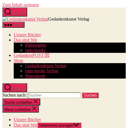
Zum Inhalt springen
Suchen
Gedankenkunst Verlag
Menü
Unsere Bücher
Das sind Wir
Philosophie
ratio-books
GedankenPOST 💌
Shop
Gedankenkunst Verlag
ratio-books Verlag
Warenkorb
Suchen
Suchen nach:
Suche schließen
Menü schließen
Unsere Bücher
Das sind Wir
Untermenü anzeigen