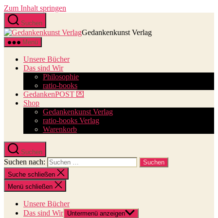
Zum Inhalt springen
Suchen
Gedankenkunst Verlag
Menü
Unsere Bücher
Das sind Wir
Philosophie
ratio-books
GedankenPOST 💌
Shop
Gedankenkunst Verlag
ratio-books Verlag
Warenkorb
Suchen
Suchen nach:
Suche schließen
Menü schließen
Unsere Bücher
Das sind Wir
Untermenü anzeigen