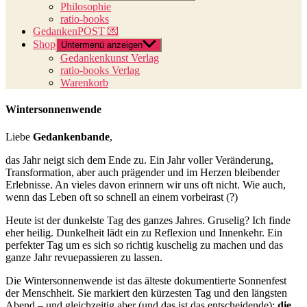
Philosophie
ratio-books
GedankenPOST 💌
Shop
Untermenü anzeigen
Gedankenkunst Verlag
ratio-books Verlag
Warenkorb
Wintersonnenwende
Liebe
Gedankenbande
,
das Jahr neigt sich dem Ende zu. Ein Jahr voller Veränderung,
Transformation, aber auch prägender und im Herzen bleibender
Erlebnisse. An vieles davon erinnern wir uns oft nicht. Wie auch,
wenn das Leben oft so schnell an einem vorbeirast (?)
Heute ist der dunkelste Tag des ganzes Jahres. Gruselig? Ich finde
eher heilig. Dunkelheit lädt ein zu Reflexion und Innenkehr. Ein
perfekter Tag um es sich so richtig kuschelig zu machen und das
ganze Jahr revuepassieren zu lassen.
Die Wintersonnenwende ist das älteste dokumentierte Sonnenfest
der Menschheit. Sie markiert den kürzesten Tag und den längsten
Abend – und gleichzeitig aber (und das ist das entscheidende):
die